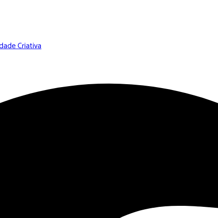
Nossa comunidade possui atualmente 1341 membros ativos.
ade Criativa